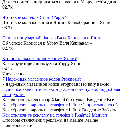
Для того чтобы подписаться на канал в Yappy, необходимо
0
2.7к.
Что такое коллаб в Яппи (Yappy)?
Что такое коллаборация в Яппи? Коллаборация в Яппи –
0
3.3к.
Самый популярный блогер Валя Карнавал в Яппи
Об успехе Карнавал в Yappy Валя Карнавал –
0
2.7к.
Кто пользовался приложением Яппи?
Какая аудитория пользуется Yappy Яппи –
0
4.1к.
Интересное
7 Надежных магазинов кодов Prognozist
7 надежных магазинов кодов Prognozist Почему важно
3 способа включить телевизор Xiaomi без пульта: подробная
инструкция
Как включить телевизор Xiaomi без пульта Введение Все
Как сбросить пароль на телефоне Infinix: 2 простых способа
Как сбросить пароль на телефоне Infinix Введение Забыть
Как отключить рекламу на телефоне Realme? Мануал
Способы отключения рекламы на Realme Realme –
Новое на сайте